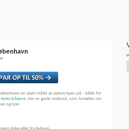
København
I
ar
I
ti
d
s
 i København en skøn måde at opleve byen på – både for
r
Netto-Bådene
. Der er guide ombord, som fortæller om
sk og tysk.
ens Kirke eller fra Nyhavn.