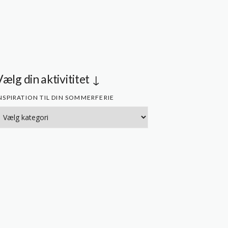
Vælg din aktivititet ↓
NSPIRATION TIL DIN SOMMERFERIE
nspiration
l
in
ommerferie