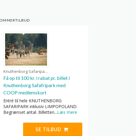
OMMERTILBUD
Knuthenborg Safaripark kuponer
Få op til 100 kr. i rabat pr. billet i
Knuthenborg Safafripark med
COOP medlemskort
Entré til hele KNUTHENBORG
SAFARIPARK inklusiv LIMPOPOLAND.
Begrænset antal. Billetten
...
Læs mere
SE TILBUD