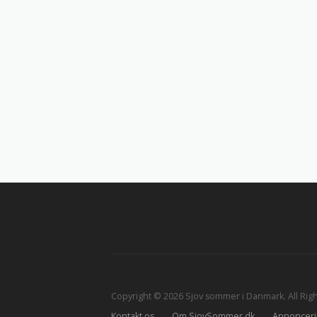
Copyright © 2026 Sjov sommer i Danmark. All Rig
Kontakt os
Om SjovSommer.dk
Annonceri