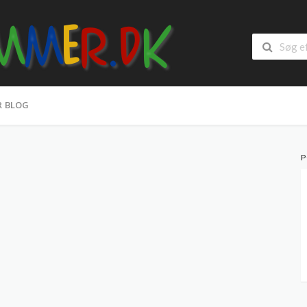
R BLOG
P