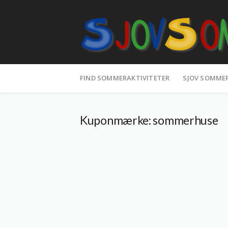
Spring
til
FIND SOMMERAKTIVITETER
SJOV SOMME
indhold
Kuponmærke:
sommerhuse