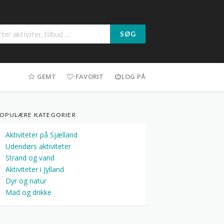
SØG
GEMT
FAVORIT
LOG PÅ
OPULÆRE KATEGORIER
Aktiviteter på Sjælland
Udendørs aktiviteter
Strand og vand
Aktiviteter i Jylland
Dyr og natur
Mad og drikke