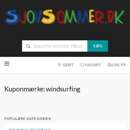
SØG
Spring
til
GEMT
FAVORIT
LOG PÅ
indhold
Kuponmærke:
windsurfing
POPULÆRE KATEGORIER