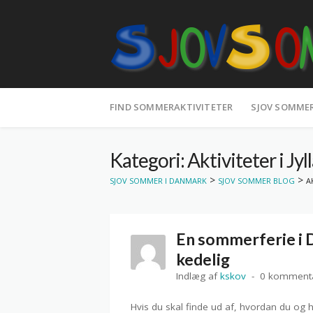
Spring
til
FIND SOMMERAKTIVITETER
SJOV SOMME
indhold
Kategori: Aktiviteter i Jyl
>
>
SJOV SOMMER I DANMARK
SJOV SOMMER BLOG
A
En sommerferie i 
kedelig
Indlæg af
kskov
0 komment
Hvis du skal finde ud af, hvordan du og