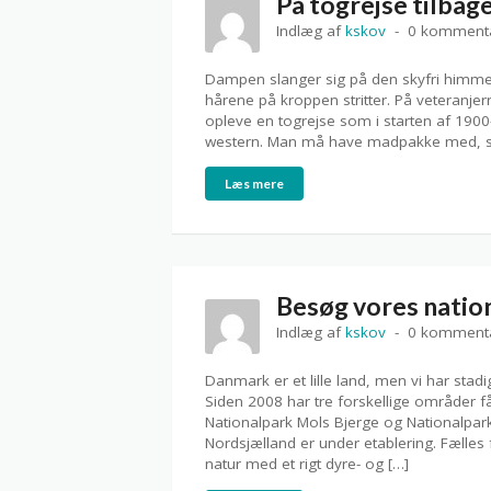
På togrejse tilbage
Indlæg af
kskov
0 komment
Dampen slanger sig på den skyfri himmel,
hårene på kroppen stritter. På veteranje
opleve en togrejse som i starten af 1900
western. Man må have madpakke med, så
Læs mere
Besøg vores natio
Indlæg af
kskov
0 komment
Danmark er et lille land, men vi har st
Siden 2008 har tre forskellige områder f
Nationalpark Mols Bjerge og Nationalpa
Nordsjælland er under etablering. Fælle
natur med et rigt dyre- og […]