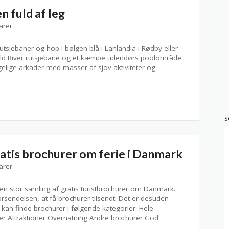
n fuld af leg
arer
drutsjebaner og hop i bølgen blå i Lanlandia i Rødby eller
Wild River rutsjebane og et kæmpe udendørs poolområde.
elige arkader med masser af sjov aktiviteter og
S
gratis brochurer om ferie i Danmark
arer
en stor samling af gratis turistbrochurer om Danmark.
forsendelsen, at få brochurer tilsendt. Det er desuden
 kan finde brochurer i følgende kategorier: Hele
er Attraktioner Overnatning Andre brochurer God