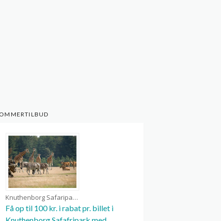
OMMERTILBUD
Knuthenborg Safaripark kuponer
Få op til 100 kr. i rabat pr. billet i
Knuthenborg Safafripark med