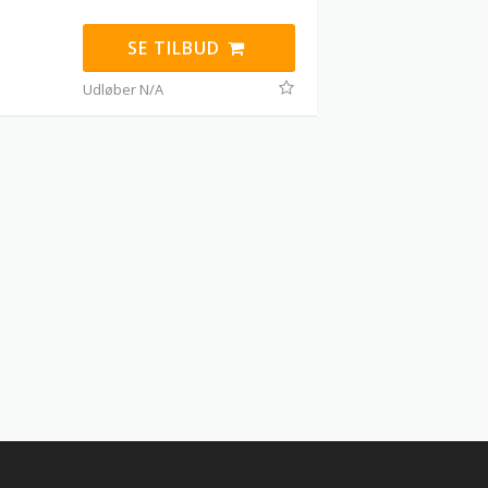
SE TILBUD
Udløber N/A