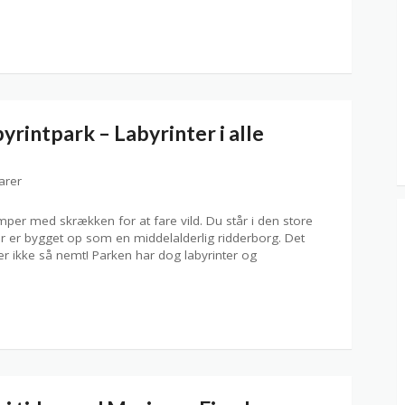
rintpark – Labyrinter i alle
arer
per med skrækken for at fare vild. Du står i den store
er er bygget op som en middelalderlig ridderborg. Det
er ikke så nemt! Parken har dog labyrinter og