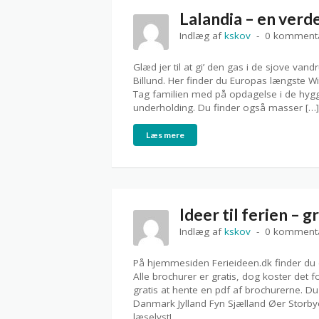
Lalandia – en verde
Indlæg af
kskov
0 komment
Glæd jer til at gi’ den gas i de sjove van
Billund. Her finder du Europas længste 
Tag familien med på opdagelse i de hygg
underholding. Du finder også masser […]
Læs mere
Ideer til ferien – 
Indlæg af
kskov
0 komment
På hjemmesiden Ferieideen.dk finder du 
Alle brochurer er gratis, dog koster det 
gratis at hente en pdf af brochurerne. Du
Danmark Jylland Fyn Sjælland Øer Storby
læselyst!