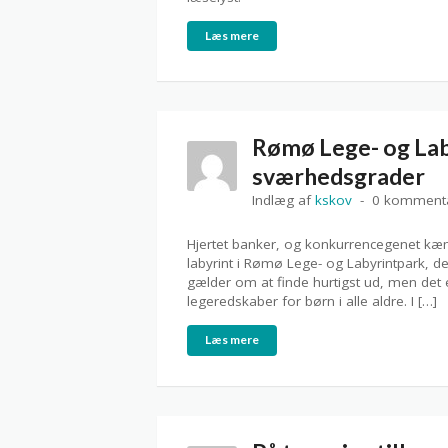
Læs mere
Rømø Lege- og Laby
sværhedsgrader
Indlæg af
kskov
0 komment
Hjertet banker, og konkurrencegenet kæm
labyrint i Rømø Lege- og Labyrintpark, d
gælder om at finde hurtigst ud, men det 
legeredskaber for børn i alle aldre. I […]
Læs mere