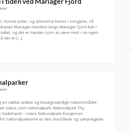
 i tiden ved Mariager Fjord
arer
 hornet tuder, og skinnerne hviner i svingene, så
rnbanen Mariager-Handest langs Mariager Fjord kan I
-tallet, og det er næsten som at være med i sin egen
 der er […]
nalparker
arer
adig en række unikke og besøgsværdige naturområder.
ået status som nationalpark: Nationalpark Thy,
rk Vadehavet – mens Nationalpark Kongernes
s for nationalparkerne er den storslåede og særprægede