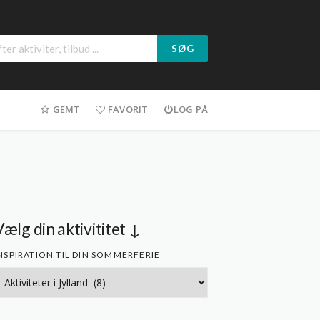
SØG
GEMT
FAVORIT
LOG PÅ
Vælg din aktivititet ↓
NSPIRATION TIL DIN SOMMERFERIE
nspiration
l
in
ommerferie