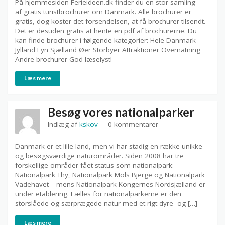
På hjemmesiden Ferieideen.dk finder du en stor samling
af gratis turistbrochurer om Danmark. Alle brochurer er
gratis, dog koster det forsendelsen, at få brochurer tilsendt.
Det er desuden gratis at hente en pdf af brochurerne. Du
kan finde brochurer i følgende kategorier: Hele Danmark
Jylland Fyn Sjælland Øer Storbyer Attraktioner Overnatning
Andre brochurer God læselyst!
Læs mere
Besøg vores nationalparker
Indlæg af
kskov
0 kommentarer
Danmark er et lille land, men vi har stadig en række unikke
og besøgsværdige naturområder. Siden 2008 har tre
forskellige områder fået status som nationalpark:
Nationalpark Thy, Nationalpark Mols Bjerge og Nationalpark
Vadehavet – mens Nationalpark Kongernes Nordsjælland er
under etablering. Fælles for nationalparkerne er den
storslåede og særprægede natur med et rigt dyre- og […]
Læs mere