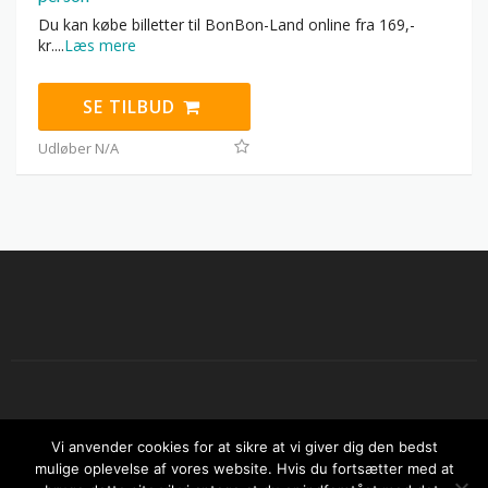
Du kan købe billetter til BonBon-Land online fra 169,-
kr.
...
Læs mere
SE TILBUD
Udløber N/A
Copyright © 2026 Sjov sommer i Danmark. All Rights Reserved.
Vi anvender cookies for at sikre at vi giver dig den bedst
Kontakt os
Om SjovSommer.dk
Annoncering
mulige oplevelse af vores website. Hvis du fortsætter med at
Rabatkuponer
Rejsetilbud