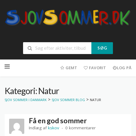
SØG
Spring
til
GEMT
FAVORIT
LOG PÅ
indhold
Kategori: Natur
>
>
SJOV SOMMER I DANMARK
SJOV SOMMER BLOG
NATUR
Få en god sommer
Indlæg af
kskov
0 kommentarer