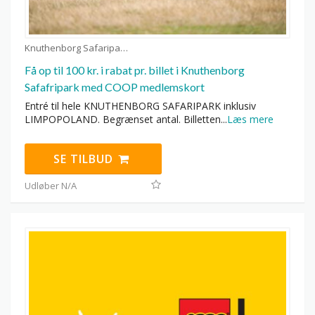
Knuthenborg Safaripark kuponer
Få op til 100 kr. i rabat pr. billet i Knuthenborg
Safafripark med COOP medlemskort
Entré til hele KNUTHENBORG SAFARIPARK inklusiv
LIMPOPOLAND. Begrænset antal. Billetten
...
Læs mere
SE TILBUD
Udløber N/A