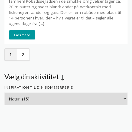
familien! Robådssejladsen i de smukke omgivelser tager ca.
20 minutter og byder blandt andet på nærkontakt med
fiskehejrer, ænder og gæs. Der er fem robåde med plads til
14 personer i hver, der – hvis vejret er til det – sejler alle
ugens dage fra […]
Læs mere
1
2
Vælg din aktivititet ↓
INSPIRATION TIL DIN SOMMERFERIE
Inspiration
til
din
sommerferie