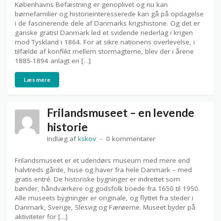
Københavns Befæstning er genoplivet og nu kan
børnefamilier og historieinteresserede kan gå på opdagelse
i de fascinerende dele af Danmarks krigshistorie. Og det er
ganske gratis! Danmark led et svidende nederlag i krigen
mod Tyskland i 1864. For at sikre nationens overlevelse, i
tilfælde af konflikt mellem stormagterne, blev der i årene
1885-1894 anlagt en […]
Læs mere
Frilandsmuseet – en levende
historie
Indlæg af
kskov
0 kommentarer
Frilandsmuseet er et udendørs museum med mere end
halvtreds gårde, huse og haver fra hele Danmark – med
gratis entré. De historiske bygninger er indrettet som
bønder, håndværkere og godsfolk boede fra 1650 til 1950.
Alle museets bygninger er originale, og flyttet fra steder i
Danmark, Sverige, Slesvig og Færøerne. Museet byder på
aktiviteter for […]