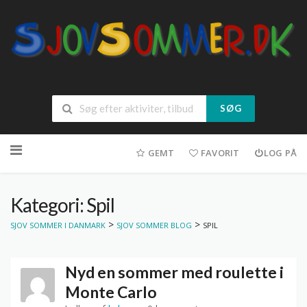
SØG
Spring
til
GEMT
FAVORIT
LOG PÅ
indhold
Kategori: Spil
>
>
SJOV SOMMER I DANMARK
SJOV SOMMER BLOG
SPIL
Nyd en sommer med roulette i
Monte Carlo