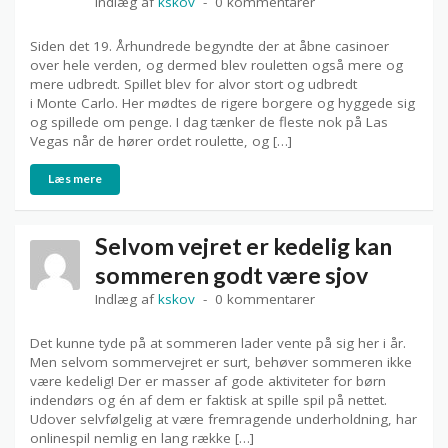
Indlæg af
kskov
0 kommentarer
Siden det 19. Århundrede begyndte der at åbne casinoer
over hele verden, og dermed blev rouletten også mere og
mere udbredt. Spillet blev for alvor stort og udbredt
i Monte Carlo. Her mødtes de rigere borgere og hyggede sig
og spillede om penge. I dag tænker de fleste nok på Las
Vegas når de hører ordet roulette, og […]
Læs mere
Selvom vejret er kedelig kan
sommeren godt være sjov
Indlæg af
kskov
0 kommentarer
Det kunne tyde på at sommeren lader vente på sig her i år.
Men selvom sommervejret er surt, behøver sommeren ikke
være kedelig! Der er masser af gode aktiviteter for børn
indendørs og én af dem er faktisk at spille spil på nettet.
Udover selvfølgelig at være fremragende underholdning, har
onlinespil nemlig en lang række […]