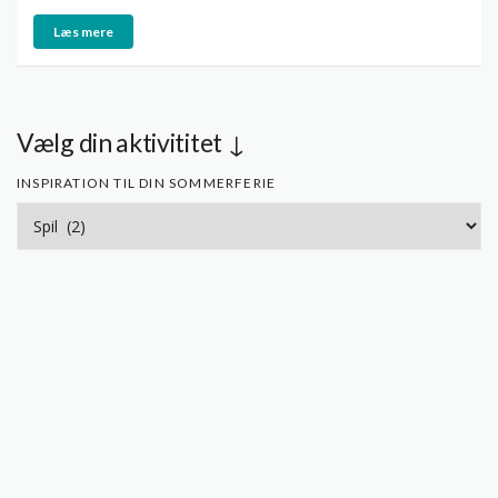
Læs mere
Vælg din aktivititet ↓
INSPIRATION TIL DIN SOMMERFERIE
Inspiration
til
din
sommerferie