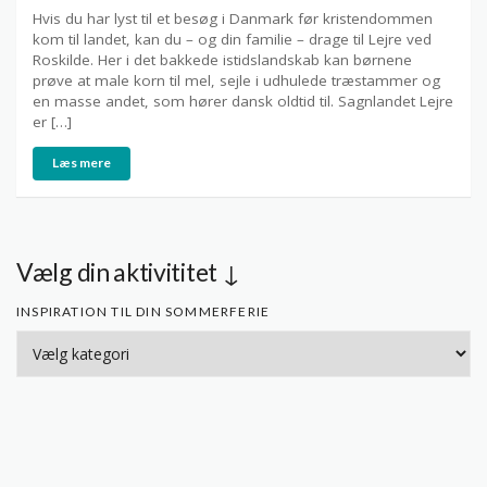
Hvis du har lyst til et besøg i Danmark før kristendommen
kom til landet, kan du – og din familie – drage til Lejre ved
Roskilde. Her i det bakkede istidslandskab kan børnene
prøve at male korn til mel, sejle i udhulede træstammer og
en masse andet, som hører dansk oldtid til. Sagnlandet Lejre
er […]
Læs mere
Vælg din aktivititet ↓
INSPIRATION TIL DIN SOMMERFERIE
Inspiration
til
din
sommerferie