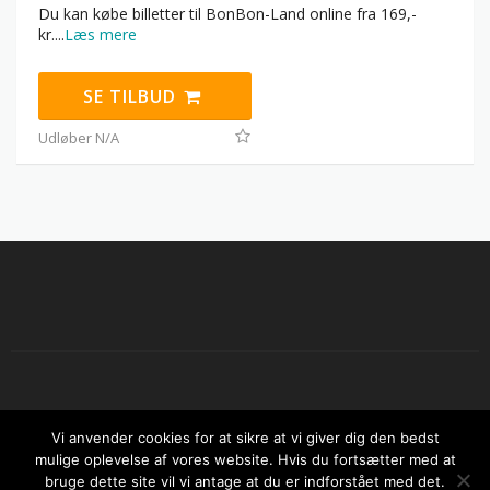
Du kan købe billetter til BonBon-Land online fra 169,-
kr.
...
Læs mere
SE TILBUD
Udløber N/A
Copyright © 2026 Sjov sommer i Danmark. All Rights Reserved.
Vi anvender cookies for at sikre at vi giver dig den bedst
Kontakt os
Om SjovSommer.dk
Annoncering
mulige oplevelse af vores website. Hvis du fortsætter med at
Rabatkuponer
Rejsetilbud
bruge dette site vil vi antage at du er indforstået med det.