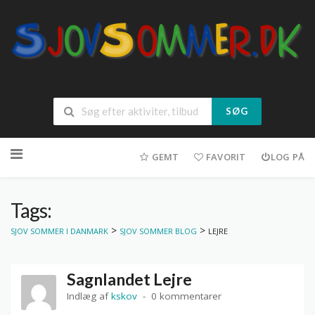
SØG
Spring
til
GEMT
FAVORIT
LOG PÅ
indhold
Tags:
>
>
SJOV SOMMER I DANMARK
SJOV SOMMER BLOG
LEJRE
Sagnlandet Lejre
Indlæg af
kskov
0 kommentarer