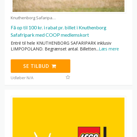
Knuthenborg Safaripark kuponer
Få op til 100 kr. i rabat pr. billet i Knuthenborg
Safafripark med COOP medlemskort
Entré til hele KNUTHENBORG SAFARIPARK inklusiv
LIMPOPOLAND. Begrænset antal. Billetten
...
Læs mere
SE TILBUD
Udløber N/A