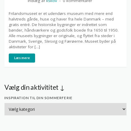
Indlæg af
kskov
0 kommentarer
Frilandsmuseet er et udendørs museum med mere end
halvtreds gårde, huse og haver fra hele Danmark – med
gratis entré. De historiske bygninger er indrettet som
bønder, håndværkere og godsfolk boede fra 1650 til 1950.
Alle museets bygninger er originale, og flyttet fra steder i
Danmark, Sverige, Slesvig og Færøerne. Museet byder på
aktiviteter for […]
Læs mere
Vælg din aktivititet ↓
INSPIRATION TIL DIN SOMMERFERIE
Inspiration
til
din
sommerferie