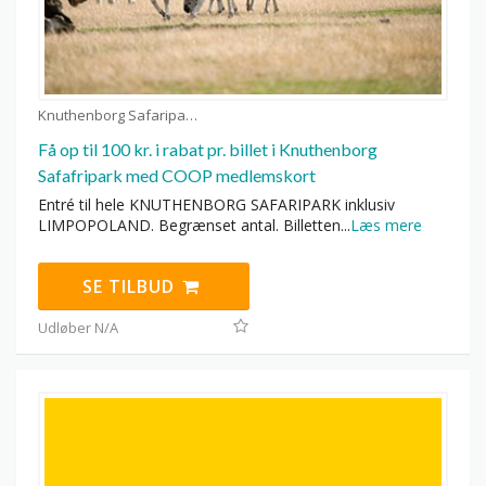
Knuthenborg Safaripark kuponer
Få op til 100 kr. i rabat pr. billet i Knuthenborg
Safafripark med COOP medlemskort
Entré til hele KNUTHENBORG SAFARIPARK inklusiv
LIMPOPOLAND. Begrænset antal. Billetten
...
Læs mere
SE TILBUD
Udløber N/A