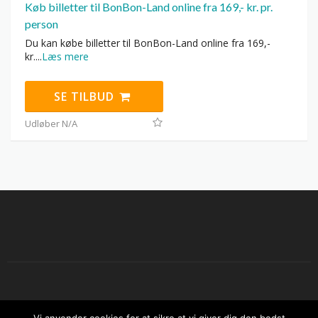
Køb billetter til BonBon-Land online fra 169,- kr. pr.
person
Du kan købe billetter til BonBon-Land online fra 169,-
kr.
...
Læs mere
SE TILBUD
Udløber N/A
Copyright © 2026 Sjov sommer i Danmark. All Rights Reserved.