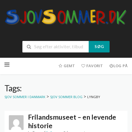
SØG
Spring
til
GEMT
FAVORIT
LOG PÅ
indhold
Tags:
>
>
SJOV SOMMER I DANMARK
SJOV SOMMER BLOG
LYNGBY
Frilandsmuseet – en levende
historie