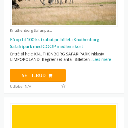
Knuthenborg Safaripark kuponer
Få op til 100 kr. i rabat pr. billet i Knuthenborg
Safafripark med COOP medlemskort
Entré til hele KNUTHENBORG SAFARIPARK inklusiv
LIMPOPOLAND. Begrænset antal. Billetten
...
Læs mere
SE TILBUD
Udløber N/A