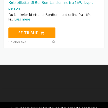
Køb billetter til BonBon-Land online fra 169,- kr. pr.
person
Du kan købe billetter til BonBon-Land online fra 169,-
kr.
...
Læs mere
SE TILBUD
Udløber N/A
Copyright © 2026 Sjov sommer i Danmark. All Rights Reserved.