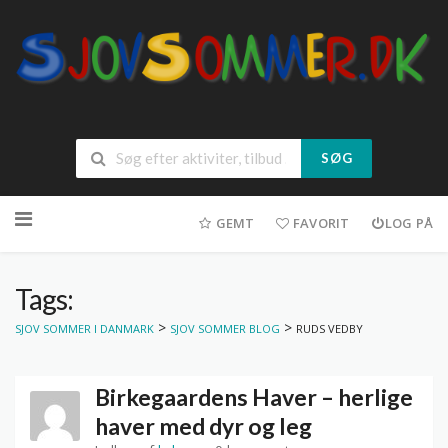
SØG
Spring
til
GEMT
FAVORIT
LOG PÅ
indhold
Tags:
>
>
SJOV SOMMER I DANMARK
SJOV SOMMER BLOG
RUDS VEDBY
Birkegaardens Haver – herlige
haver med dyr og leg