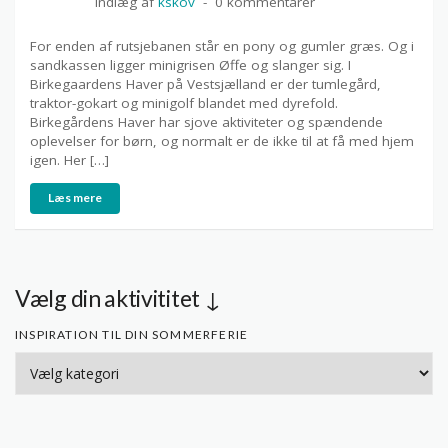
Indlæg af
kskov
0 kommentarer
For enden af rutsjebanen står en pony og gumler græs. Og i
sandkassen ligger minigrisen Øffe og slanger sig. I
Birkegaardens Haver på Vestsjælland er der tumlegård,
traktor-gokart og minigolf blandet med dyrefold.
Birkegårdens Haver har sjove aktiviteter og spændende
oplevelser for børn, og normalt er de ikke til at få med hjem
igen. Her […]
Læs mere
Vælg din aktivititet ↓
INSPIRATION TIL DIN SOMMERFERIE
Inspiration
til
din
sommerferie